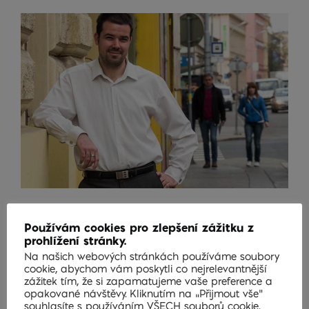
12 listopadu 2015
Používám cookies pro zlepšení zážitku z
prohlížení stránky.
Nemusíš mít léta praxe,
Na našich webových stránkách používáme soubory
cookie, abychom vám poskytli co nejrelevantnější
stačí být zapálený
zážitek tím, že si zapamatujeme vaše preference a
opakované návštěvy. Kliknutím na „Přijmout vše“
souhlasíte s používáním VŠECH souborů cookie.